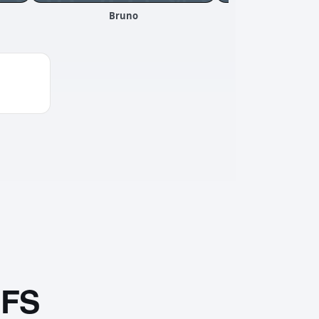
Bruno
Axel
IFS