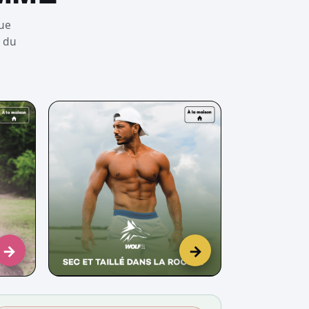
ue
i du
→
→