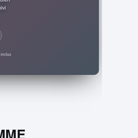
ivi
inclus
MME