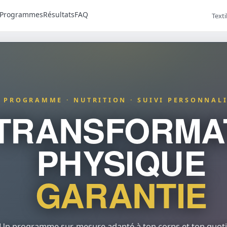
Programmes
Résultats
FAQ
Texti
PROGRAMME · NUTRITION · SUIVI PERSONNAL
 TRANSFORMA
PHYSIQUE
GARANTIE
Un programme sur-mesure adapté à ton corps et ton quoti