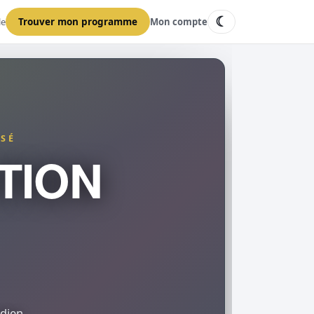
☾
le
Trouver mon programme
Mon compte
ISÉ
TION
dien