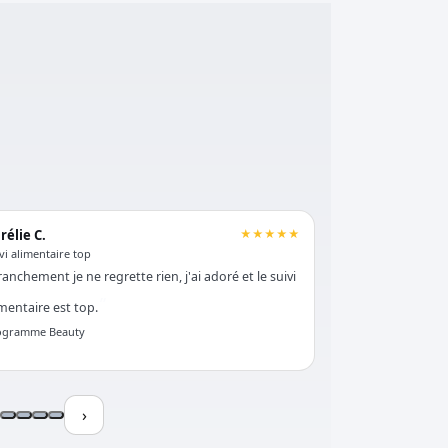
rélie C.
★★★★★
Théo G.
vi alimentaire top
Note 10/10
ranchement je ne regrette rien, j'ai adoré et le suivi
Chaque personn
lettre atteindra s
imentaire est top.
!
ogramme Beauty
Programme Apoll
›