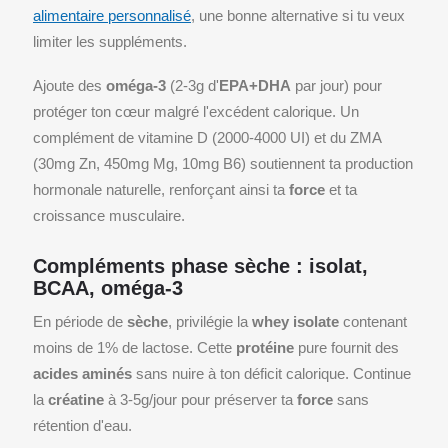
alimentaire personnalisé
, une bonne alternative si tu veux
limiter les suppléments.
Ajoute des
oméga-3
(2-3g d'
EPA+DHA
par jour) pour
protéger ton cœur malgré l'excédent calorique. Un
complément de vitamine D (2000-4000 UI) et du ZMA
(30mg Zn, 450mg Mg, 10mg B6) soutiennent ta production
hormonale naturelle, renforçant ainsi ta
force
et ta
croissance musculaire.
Compléments phase sèche : isolat,
BCAA, oméga-3
En période de
sèche
, privilégie la
whey isolate
contenant
moins de 1% de lactose. Cette
protéine
pure fournit des
acides aminés
sans nuire à ton déficit calorique. Continue
la
créatine
à 3-5g/jour pour préserver ta
force
sans
rétention d'eau.