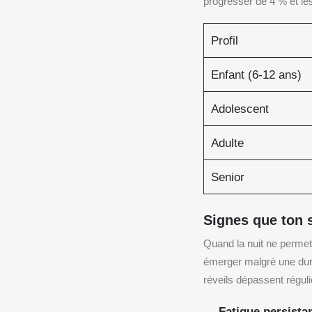
progresser de 4 % et le
Profil
Enfant (6-12 ans)
Adolescent
Adulte
Senior
Signes que ton 
Quand la nuit ne permet 
émerger malgré une duré
réveils dépassent régul
Fatigue persista