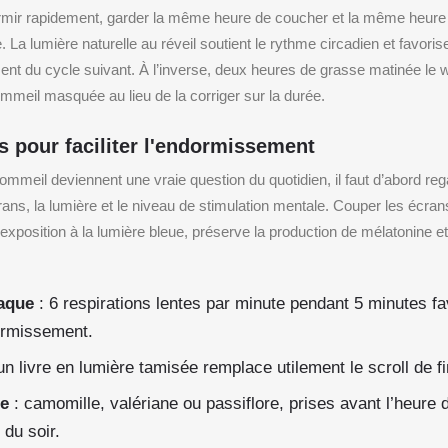
rmir rapidement, garder la même heure de coucher et la même heure 
e. La lumière naturelle au réveil soutient le rythme circadien et favori
t du cycle suivant. À l’inverse, deux heures de grasse matinée le 
mmeil masquée au lieu de la corriger sur la durée.
s pour faciliter l'endormissement
mmeil deviennent une vraie question du quotidien, il faut d’abord reg
rans, la lumière et le niveau de stimulation mentale. Couper les écra
l’exposition à la lumière bleue, préserve la production de mélatonine e
aque
: 6 respirations lentes par minute pendant 5 minutes fav
ormissement.
un livre en lumière tamisée remplace utilement le scroll de fi
te
: camomille, valériane ou passiflore, prises avant l’heure
 du soir.