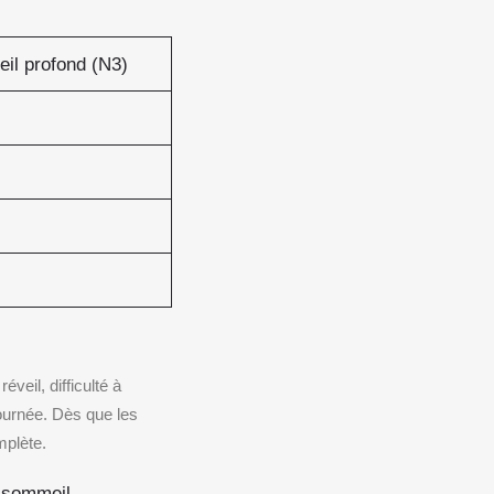
il profond (N3)
veil, difficulté à
ournée. Dès que les
mplète.
e sommeil.