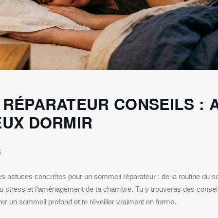
 RÉPARATEUR CONSEILS : 
EUX DORMIR
6
s astuces concrètes pour un sommeil réparateur : de la routine du soi
du stress et l'aménagement de ta chambre. Tu y trouveras des conseil
ver un sommeil profond et te réveiller vraiment en forme.