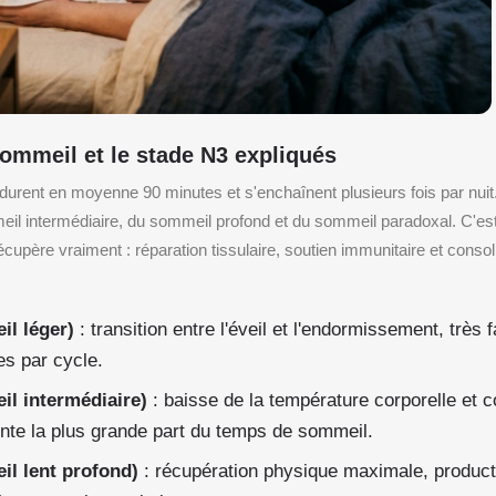
ommeil et le stade N3 expliqués
durent en moyenne 90 minutes et s'enchaînent plusieurs fois par nu
il intermédiaire, du sommeil profond et du sommeil paradoxal. C'est
cupère vraiment : réparation tissulaire, soutien immunitaire et consol
l léger)
: transition entre l'éveil et l'endormissement, très 
es par cycle.
l intermédiaire)
: baisse de la température corporelle et c
ente la plus grande part du temps de sommeil.
l lent profond)
: récupération physique maximale, produc