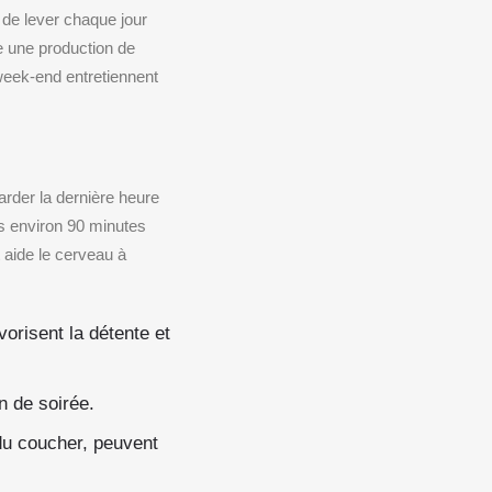
de lever chaque jour
se une production de
week-end entretiennent
arder la dernière heure
ns environ 90 minutes
t aide le cerveau à
orisent la détente et
n de soirée.
 du coucher, peuvent