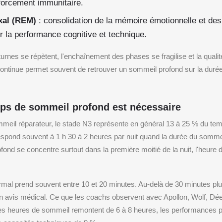
forcement immunitaire.
xal (REM)
: consolidation de la mémoire émotionnelle et de
r la performance cognitive et technique.
urnes se répètent, l'enchaînement des phases se fragilise et la qual
 continue permet souvent de retrouver un sommeil profond sur la durée
ps de sommeil profond est nécessaire
mmeil réparateur, le stade N3 représente en général 13 à 25 % du te
espond souvent à 1 h 30 à 2 heures par nuit quand la durée du sommeil
d se concentre surtout dans la première moitié de la nuit, l'heure
l prend souvent entre 10 et 20 minutes. Au-delà de 30 minutes plusi
 avis médical. Ce que les coachs observent avec Apollon, Wolf, Dée
es heures de sommeil remontent de 6 à 8 heures, les performances 