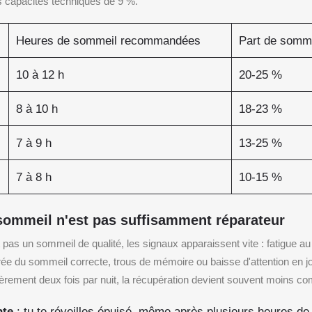
s capacités techniques de 9 %.
Heures de sommeil recommandées
Part de somme
10 à 12 h
20-25 %
8 à 10 h
18-23 %
7 à 9 h
13-25 %
7 à 8 h
10-15 %
sommeil n'est pas suffisamment réparateur
pas un sommeil de qualité, les signaux apparaissent vite : fatigue au ré
e du sommeil correcte, trous de mémoire ou baisse d'attention en j
ièrement deux fois par nuit, la récupération devient souvent moins co
nte
: tu te réveilles épuisé, même après plusieurs heures d