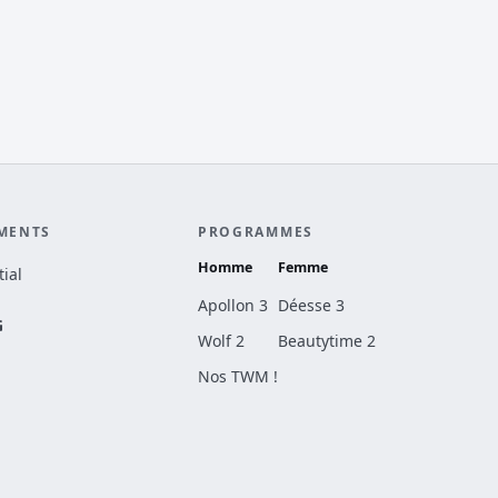
MENTS
PROGRAMMES
Homme
Femme
ial
Apollon 3
Déesse 3
G
Wolf 2
Beautytime 2
Nos TWM !