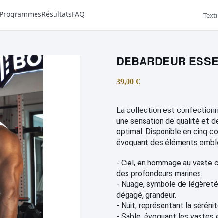
Programmes
Résultats
FAQ
Texti
DEBARDEUR ESSE
39,00 €
La collection est confectionn
une sensation de qualité et d
optimal. Disponible en cinq co
évoquant des éléments emblé
- Ciel, en hommage au vaste c
des profondeurs marines.
- Nuage, symbole de légèreté 
dégagé, grandeur.
- Nuit, représentant la sérénit
- Sable, évoquant les vastes 