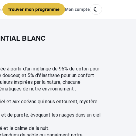
☾
le
Trouver mon programme
Mon compte
NTIAL BLANC
ée à partir d'un mélange de 95% de coton pour 
e douceur, et 5% 
d'élasthane
pour un confort
uleurs inspirées par la nature, chacune
matiques de notre environnement :
iel et aux océans qui nous entourent, mystère 
et de pureté, évoquant les nuages dans un ciel 
é et le calme de la nuit.
étendues de sable qui parsèment notre 