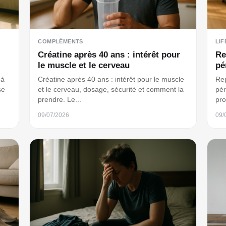
COMPLÉMENTS
LIF
Créatine après 40 ans : intérêt pour
Re
le muscle et le cerveau
pé
 à
Créatine après 40 ans : intérêt pour le muscle
Rep
se
et le cerveau, dosage, sécurité et comment la
pér
prendre. Le...
pro
09/07/2026
09/