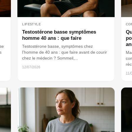
LIFESTYLE
CO
Testostérone basse symptômes
Qu
homme 40 ans : que faire
po
an
sse
Testostérone basse, symptômes chez
s
l'homme de 40 ans : que faire avant de courir
Mag
chez le médecin ? Sommeil,...
com
réc
12/07/2026
11/