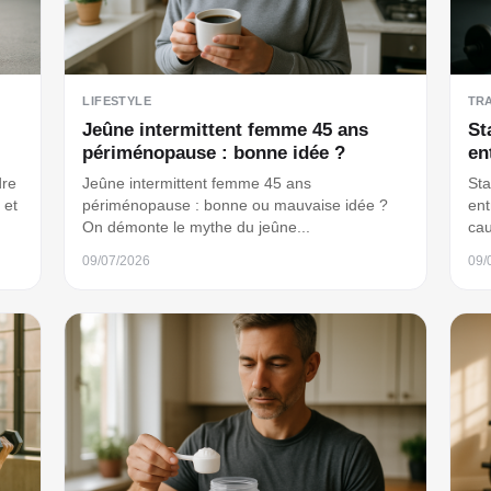
LIFESTYLE
TR
Jeûne intermittent femme 45 ans
St
périménopause : bonne idée ?
en
dre
Jeûne intermittent femme 45 ans
Sta
 et
périménopause : bonne ou mauvaise idée ?
ent
On démonte le mythe du jeûne...
cau
09/07/2026
09/