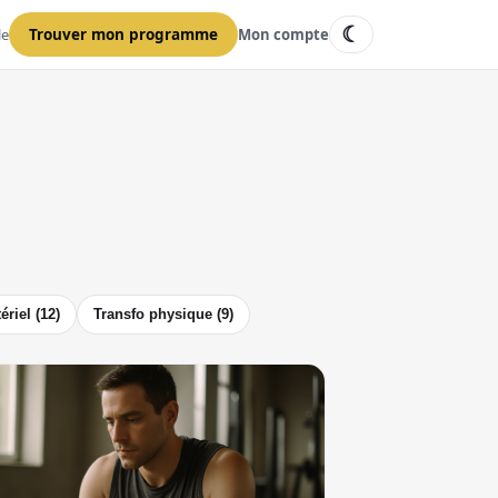
☾
le
Trouver mon programme
Mon compte
riel (12)
Transfo physique (9)